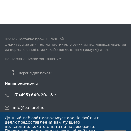
© 2026 Поставка промышленной
фурнитуры:замки,петли,уплотнитель,ручки из полиамида,изделия
из нержавеющей стали, кабельные клицы (хомуты) и т.д.
Пользовательское соглашение
Версия для печати
Наши контакты
+7 (495) 669-20-18
info@poliprof.ru
Данный веб-сайт использует cookie-файлы в
Первомайская ул., 1А, посёлок Миасский
целях предоставления вам лучшего
пользовательского опыта на нашем сайте.